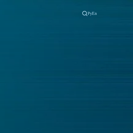
Ру
En